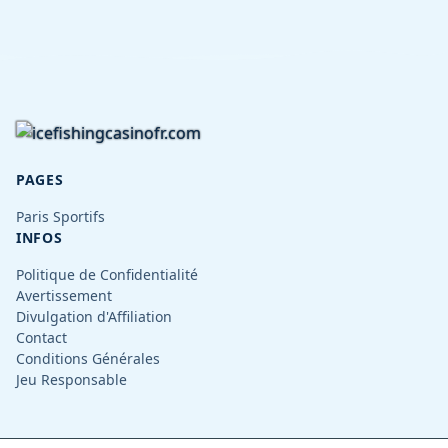
PAGES
Paris Sportifs
INFOS
Politique de Confidentialité
Avertissement
Divulgation d'Affiliation
Contact
Conditions Générales
Jeu Responsable