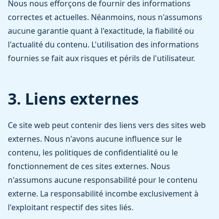
Nous nous efforçons de fournir des informations
correctes et actuelles. Néanmoins, nous n'assumons
aucune garantie quant à l'exactitude, la fiabilité ou
l'actualité du contenu. L'utilisation des informations
fournies se fait aux risques et périls de l'utilisateur.
3. Liens externes
Ce site web peut contenir des liens vers des sites web
externes. Nous n'avons aucune influence sur le
contenu, les politiques de confidentialité ou le
fonctionnement de ces sites externes. Nous
n'assumons aucune responsabilité pour le contenu
externe. La responsabilité incombe exclusivement à
l'exploitant respectif des sites liés.