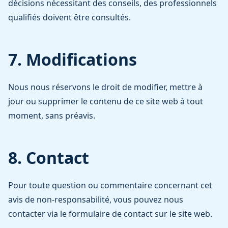
décisions nécessitant des conseils, des professionnels
qualifiés doivent être consultés.
7. Modifications
Nous nous réservons le droit de modifier, mettre à
jour ou supprimer le contenu de ce site web à tout
moment, sans préavis.
8. Contact
Pour toute question ou commentaire concernant cet
avis de non-responsabilité, vous pouvez nous
contacter via le formulaire de contact sur le site web.