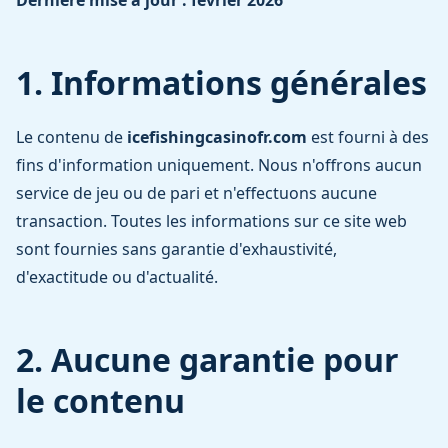
Dernière mise à jour : février 2026
1. Informations générales
Le contenu de
icefishingcasinofr.com
est fourni à des
fins d'information uniquement. Nous n'offrons aucun
service de jeu ou de pari et n'effectuons aucune
transaction. Toutes les informations sur ce site web
sont fournies sans garantie d'exhaustivité,
d'exactitude ou d'actualité.
2. Aucune garantie pour
le contenu